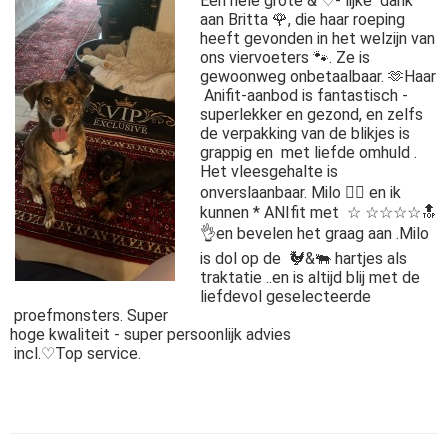
Een hele grote & ♡- lijke dank
aan Britta 🌹, die haar roeping
heeft gevonden in het welzijn van
ons viervoeters 🐾. Ze is
gewoonweg onbetaalbaar. 🫶Haar
Anifit-aanbod is fantastisch -
superlekker en gezond, en zelfs
de verpakking van de blikjes is
grappig en met liefde omhuld .
Het vleesgehalte is
onverslaanbaar. Milo 🐕‍🦺 en ik
kunnen * ANIfit met ☆ ☆☆☆☆🔝
👌en bevelen het graag aan .Milo
is dol op de 🐓&🐃 hartjes als
traktatie ..en is altijd blij met de
liefdevol geselecteerde
proefmonsters. Super
hoge kwaliteit - super persoonlijk advies
incl.♡Top service.