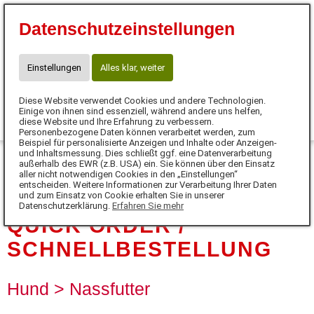
⭐10 % Neukunden-Rabatt⭐
Datenschutzeinstellungen
Code:SUPERSCHNUTE
☎ Kontakt für Neukunden
WhatsApp: +49 171 77 646 77
Einstellungen
Alles klar, weiter
claudia.meinhardt@anifit.de
Diese Website verwendet Cookies und andere Technologien.
0
Einige von ihnen sind essenziell, während andere uns helfen,
diese Website und Ihre Erfahrung zu verbessern.
Personenbezogene Daten können verarbeitet werden, zum
MENÜ
Beispiel für personalisierte Anzeigen und Inhalte oder Anzeigen-
und Inhaltsmessung. Dies schließt ggf. eine Datenverarbeitung
außerhalb des EWR (z.B. USA) ein. Sie können über den Einsatz
DE
aller nicht notwendigen Cookies in den „Einstellungen“
entscheiden. Weitere Informationen zur Verarbeitung Ihrer Daten
und zum Einsatz von Cookie erhalten Sie in unserer
Datenschutzerklärung.
Erfahren Sie mehr
QUICK ORDER /
SCHNELLBESTELLUNG
Hund > Nassfutter