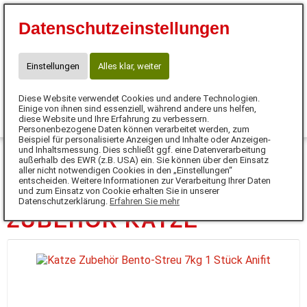
⭐10 % Neukunden-Rabatt⭐
Datenschutzeinstellungen
Code:SUPERSCHNUTE
☎ Kontakt für Neukunden
WhatsApp: +49 171 77 646 77
Einstellungen
Alles klar, weiter
claudia.meinhardt@anifit.de
Diese Website verwendet Cookies und andere Technologien.
0
Einige von ihnen sind essenziell, während andere uns helfen,
diese Website und Ihre Erfahrung zu verbessern.
Personenbezogene Daten können verarbeitet werden, zum
MENÜ
Beispiel für personalisierte Anzeigen und Inhalte oder Anzeigen-
und Inhaltsmessung. Dies schließt ggf. eine Datenverarbeitung
außerhalb des EWR (z.B. USA) ein. Sie können über den Einsatz
aller nicht notwendigen Cookies in den „Einstellungen“
DE
entscheiden. Weitere Informationen zur Verarbeitung Ihrer Daten
und zum Einsatz von Cookie erhalten Sie in unserer
Datenschutzerklärung.
Erfahren Sie mehr
ZUBEHÖR KATZE