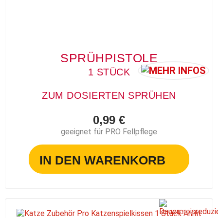
SPRÜHPISTOLE
1 STÜCK
ZUM DOSIERTEN SPRÜHEN
0,99 €
geeignet für PRO Fellpflege
IN DEN WARENKORB
D
A
U
E
R
R
EI
S
R
E
D
U
ZI
E
R
P
T