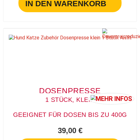
IN DEN WARENKORB
D
A
U
E
R
R
EI
S
R
E
D
U
ZI
E
R
P
T
DOSENPRESSE
1 STÜCK, KLEIN
GEEIGNET FÜR DOSEN BIS ZU 400G
39,00 €