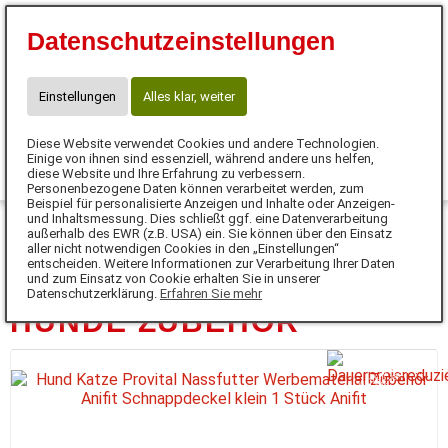
⭐10 % Neukunden-Rabatt⭐
Datenschutzeinstellungen
Code:SUPERSCHNUTE
☎ Kontakt für Neukunden
WhatsApp: +49 171 77 646 77
Einstellungen
Alles klar, weiter
claudia.meinhardt@anifit.de
Diese Website verwendet Cookies und andere Technologien.
0
Einige von ihnen sind essenziell, während andere uns helfen,
diese Website und Ihre Erfahrung zu verbessern.
Personenbezogene Daten können verarbeitet werden, zum
MENÜ
Beispiel für personalisierte Anzeigen und Inhalte oder Anzeigen-
und Inhaltsmessung. Dies schließt ggf. eine Datenverarbeitung
außerhalb des EWR (z.B. USA) ein. Sie können über den Einsatz
DE
aller nicht notwendigen Cookies in den „Einstellungen“
entscheiden. Weitere Informationen zur Verarbeitung Ihrer Daten
und zum Einsatz von Cookie erhalten Sie in unserer
Datenschutzerklärung.
Erfahren Sie mehr
HUNDE ZUBEHÖR
D
A
U
E
R
R
EI
S
R
E
D
U
ZI
E
R
P
T