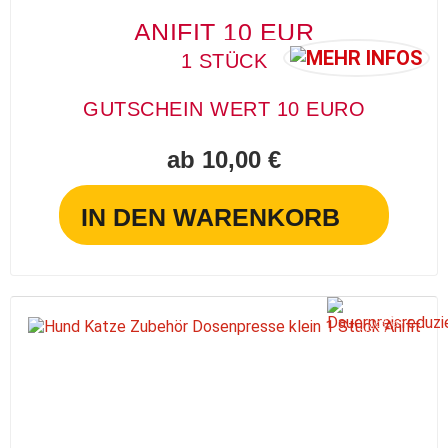
ANIFIT 10 EUR
1 STÜCK
GUTSCHEIN WERT 10 EURO
ab 10,00 €
IN DEN WARENKORB
D
A
U
E
R
R
EI
S
R
E
D
U
ZI
E
R
P
T